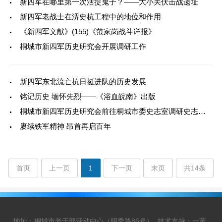
新四军在哪里第一次活捉鬼子？——大小关伏击战遗址
新四军老战士在淠史杭工程中的地位和作用
《新四军文献》(155)《范家岗战斗详报》
桐城市新四军历史研究会开展调研工作
新四军东北流亡抗日挺进队的历史发展
铭记历史 缅怀先烈——《浴血皖南》出版
桐城市新四军历史研究会前往桐城市委史志室调研史志资料
赓续铁军精神 昂首再启百年
首页
上一页
1
下一页
末页
共14条
地址：桐城市老干部活动中心（明秀路86号）
技术支持：一苇