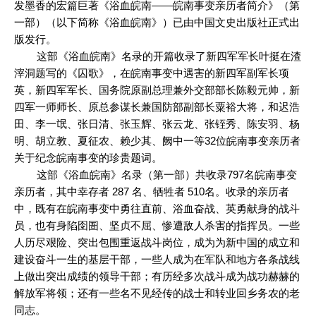
发墨香的宏篇巨著《浴血皖南——皖南事变亲历者简介》（第
一部）（以下简称《浴血皖南》）已由中国文史出版社正式出
版发行。
这部《浴血皖南》名录的开篇收录了新四军军长叶挺在渣
滓洞题写的《囚歌》，在皖南事变中遇害的新四军副军长项
英，新四军军长、国务院原副总理兼外交部部长陈毅元帅，新
四军一师师长、原总参谋长兼国防部副部长粟裕大将，和迟浩
田、李一氓、张日清、张玉辉、张云龙、张铚秀、陈安羽、杨
明、胡立教、夏征农、赖少其、阙中一等32位皖南事变亲历者
关于纪念皖南事变的珍贵题词。
这部《浴血皖南》名录（第一部）共收录797名皖南事变
亲历者，其中幸存者 287 名、牺牲者 510名。收录的亲历者
中，既有在皖南事变中勇往直前、浴血奋战、英勇献身的战斗
员，也有身陷囹圄、坚贞不屈、惨遭敌人杀害的指挥员。一些
人历尽艰险、突出包围重返战斗岗位，成为为新中国的成立和
建设奋斗一生的基层干部，一些人成为在军队和地方各条战线
上做出突出成绩的领导干部；有历经多次战斗成为战功赫赫的
解放军将领；还有一些名不见经传的战士和转业回乡务农的老
同志。