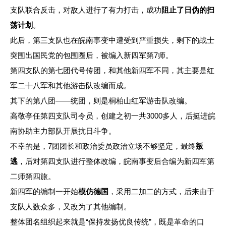
支队联合反击，对敌人进行了有力打击，成功
阻止了日伪的扫
荡计划
。
此后，第三支队也在皖南事变中遭受到严重损失，剩下的战士
突围出国民党的包围圈后，被编入新四军第7师。
第四支队的第七团代号传团，和其他新四军不同，其主要是红
军二十八军和其他游击队改编而成。
其下的第八团——统团，则是桐柏山红军游击队改编。
高敬亭任第四支队司令员，创建之初一共3000多人，后挺进皖
南协助主力部队开展抗日斗争。
不幸的是，7团团长和政治委员政治立场不够坚定，最终
叛
逃
，后对第四支队进行整体改编，皖南事变后合编为新四军第
二师第四旅。
新四军的编制一开始
模仿德国
，采用二加二的方式，后来由于
支队人数众多，又改为了其他编制。
整体团名组织起来就是“保持发扬优良传统”，既是革命的口