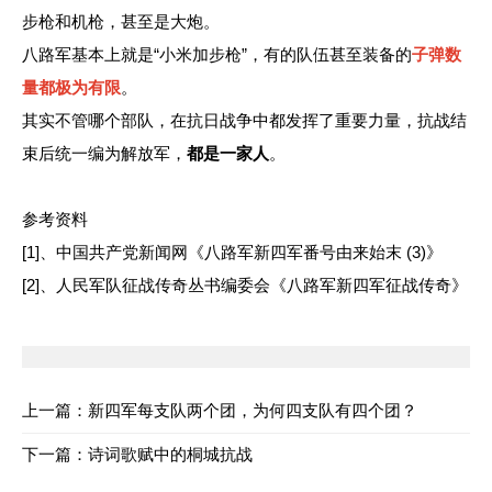
步枪和机枪，甚至是大炮。
八路军基本上就是“小米加步枪”，有的队伍甚至装备的
子弹数
量都极为有限
。
其实不管哪个部队，在抗日战争中都发挥了重要力量，抗战结
束后统一编为解放军，
都是一家人
。
参考资料
[1]、中国共产党新闻网《八路军新四军番号由来始末 (3)》
[2]、人民军队征战传奇丛书编委会《八路军新四军征战传奇》
上一篇：
新四军每支队两个团，为何四支队有四个团？
下一篇：
诗词歌赋中的桐城抗战