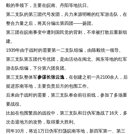
毅的率领下，主要在皖南、丹阳等地抗日。
第二支队的第三团代号发团，兵力来源明晰的红军游击队，在
整合力量之后，将其分编出第四团——扬团。
第三团在皖南事变中遭到国民党的背刺，不幸被打散后重新组
建。
1939年由于战时的需要第一二支队组编，由陈毅统一领导。
第三支队第五团代号优团，是由活动在闽北、闽东等地的红军
游击队组编，下分第六团良团。
第三支队整体军
参谋长张云逸
，在创建之初一共2100余人，后
挺进苏南等地，主要负责后方的包围工作。
后来由于战时的需要，第三支队奉命前往前线，参加了多场重
要战役。
比如在包围繁昌的战役中，第三支队和日伪军激战了16天，多
次击退地方的攻势，取得重大胜利。
同年10月，将近1万日伪军扫荡皖南等地，新四军第一、第三