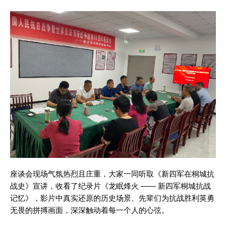
座谈会现场气氛热烈且庄重，大家一同听取《新四军在桐城抗
战史》宣讲，收看了纪录片《龙眠烽火 —— 新四军桐城抗战
记忆》，影片中真实还原的历史场景、先辈们为抗战胜利英勇
无畏的拼搏画面，深深触动着每一个人的心弦。