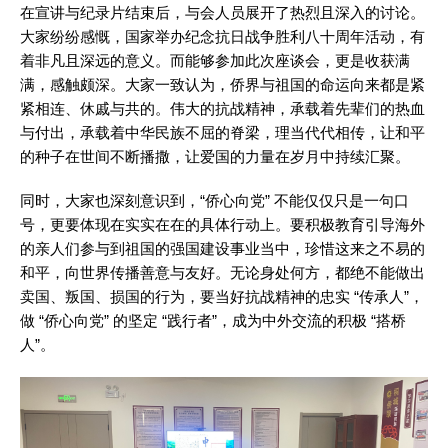
在宣讲与纪录片结束后，与会人员展开了热烈且深入的讨论。
大家纷纷感慨，国家举办纪念抗日战争胜利八十周年活动，有
着非凡且深远的意义。而能够参加此次座谈会，更是收获满
满，感触颇深。大家一致认为，侨界与祖国的命运向来都是紧
紧相连、休戚与共的。伟大的抗战精神，承载着先辈们的热血
与付出，承载着中华民族不屈的脊梁，理当代代相传，让和平
的种子在世间不断播撒，让爱国的力量在岁月中持续汇聚。
同时，大家也深刻意识到，“侨心向党” 不能仅仅只是一句口
号，更要体现在实实在在的具体行动上。要积极教育引导海外
的亲人们参与到祖国的强国建设事业当中，珍惜这来之不易的
和平，向世界传播善意与友好。无论身处何方，都绝不能做出
卖国、叛国、损国的行为，要当好抗战精神的忠实 “传承人”，
做 “侨心向党” 的坚定 “践行者”，成为中外交流的积极 “搭桥
人”。