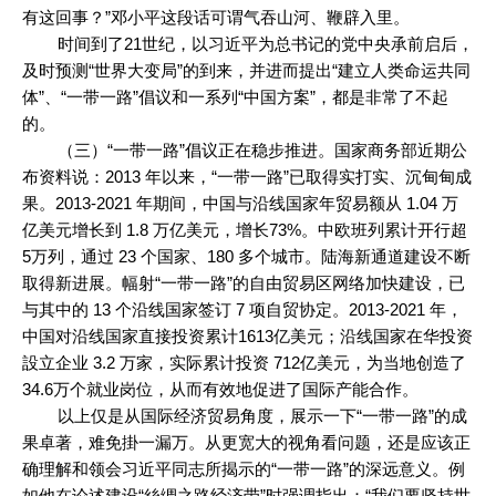
有这回事？”邓小平这段话可谓气吞山河、鞭辟入里。
时间到了21世纪，以习近平为总书记的党中央承前启后，
及时预测“世界大变局”的到来，并进而提出“建立人类命运共同
体”、“一带一路”倡议和一系列“中国方案”，都是非常了不起
的。
（三）“一带一路”倡议正在稳步推进。国家商务部近期公
布资料说：2013 年以来，“一带一路”已取得实打实、沉甸甸成
果。2013-2021 年期间，中国与沿线国家年贸易额从 1.04 万
亿美元增长到 1.8 万亿美元，增长73%。中欧班列累计开行超
5万列，通过 23 个国家、180 多个城市。陆海新通道建设不断
取得新进展。幅射“一带一路”的自由贸易区网络加快建设，已
与其中的 13 个沿线国家签订 7 项自贸协定。2013-2021 年，
中国对沿线国家直接投资累计1613亿美元；沿线国家在华投资
設立企业 3.2 万家，实际累计投资 712亿美元，为当地创造了
34.6万个就业岗位，从而有效地促进了国际产能合作。
以上仅是从国际经济贸易角度，展示一下“一带一路”的成
果卓著，难免掛一漏万。从更宽大的视角看问题，还是应该正
确理解和领会习近平同志所揭示的“一带一路”的深远意义。例
如他在论述建设“絲绸之路经济带”时强调指出：“我们要坚持世