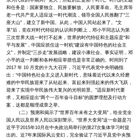
和任务是：国家要独立、民族要解放、人民要革命。毛主席等
老一代共产党人适应这一时代潮流，领导全国人民推翻了“三
座大山”，建立了新中国。从此，中国人民站起来了。“文
革”后，党在对时代特征的认识和判断上，邓小平同志认为第
三次世界大战一时打不起来，世界的时代特征和主题应是“和
平与发展”，中国应抓住这一时机“建设有中国特色的社会主
义”，并制定“三步走”发展战略，建设小康社会。事实证明，邓
小平的这一判断和各种相应举措也是非常正确的。时间到了
2017 年 10 月党的十九大召开，习近平代表党中央明确指
出：“中国特色社会主义进入新时代，意味着近代以来久经磨
难的中华民族迎來了从站起来、富起来到强起来的伟大飞跃，
迎来了实现中华民族伟大复兴的光明前景。”适应新时代要
求，又相应提出“两个一百年奋斗目标”的圆梦理想及行动方
案，这都是顺理成章之举。
（二）预测和揭示了“世界百年未有之大变局”，给全党全
国人民以及世界人民以深刻警示。“世界大变局”这一命题是习
近平于2015年10月在中央政治局举行的第27次集体学习时提
出的。近7年来国际风云变幻，完全验证了习近平及党中央预