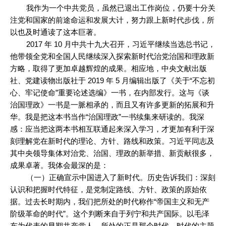
我作为一个中共党员，虽然已退出工作岗位，仍要十分关
注党和国家的前途命运和发展大计，努力跟上新时代步伐，所
以也及时通读了这本巨著。
2017 年 10 月中共十九大召开，习近平继续当选总书记，
他带领全党和全国人民继续深入探索新时代治党治国和理政新
方略，取得了更加卓越辉煌的成果。相应地，中央文献出版
社、党建读物出版社于 2019 年 5 月编辑出版了《关于“不忘初
心、牢记使命”重要论述选编》一书，在内部发行。这与《谈
治国理政》一书是一脈相承的，而且又有许多更新的拓展和升
华。我是把这本书当作“治国理政”一书续集来研读的。我深
感：应当把这两本书相互联通起来深入学习，才更加有利于深
刻理解党在新时代的理论、方针、路线和政策。习近平同志及
其中央领导集体对治党、治国、理政的新举措、新贡献很多，
成果卓著。我体会最深的是：
（一）正确宣示中国进入了新时代。历史告诉我们：深刻
认识和把握时代特征，是党制定路线、方针、政策的原始依
据。过去长时期内，我们把所处的时代称作“帝国主义和无产
阶级革命的时代”。这个判断来自于列宁和共产国际。以毛泽
东为代表的早期共产党人，所处的正是那个时代。时代的主题