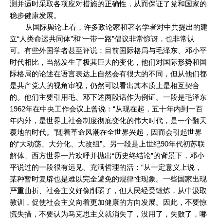
测并适时采取各项应对措施的正确性，从而保证了党和国家的
稳步健康发展。
从国际舆论上看，许多政论家和著名学者对中共提出的建
立“人类命运共同体”和“一带一路”倡议非常惊讶，也非常认
可。有些外国学者甚至评说：目前国际格局与毛泽东、邓小平
时代相比，当然发生了极其巨大的变化，他们对国际形势和国
际格局的论述在语言表达上自然会有很大的不同，但从他们都
是共产党人的视角审视，仍然可以看出其本质上是相互契合
的。他们主要引用毛、邓下述两段话作为例证。一段是毛泽东
1962年在中央工作会议上曾说：“从现在起，五十年内到一百
年内外，是世界上社会制度彻底变化的伟大时代，是一个翻天
覆地的时代。”随着革命风潮在全世界兴起，因而会引起世界
的“大动荡、大分化、大改组”。另一段是上世纪90年代初苏联
解体、西方世界一片欢呼并抛出“历史终结论”的背景下，邓小
平说过的一段很有远见、充满哲理的活：“从一定意义上说，
某种暂时复辟也是难以完全避免的规律性现象。一些国家出现
严重曲折、社会主义好像削弱了，但人民经受锻炼，从中汲取
教训，促使社会主义向着更加健康的方向发展。因此，不要惊
慌失措，不要认为马克思主义就消失了，没用了，失败了，哪