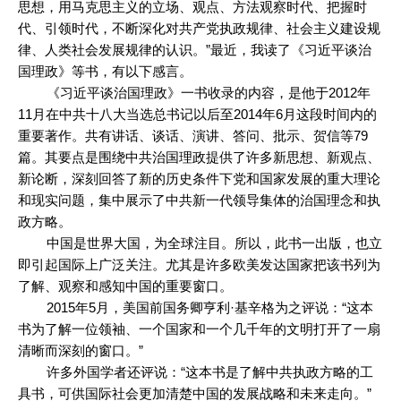
思想，用马克思主义的立场、观点、方法观察时代、把握时
代、引领时代，不断深化对共产党执政规律、社会主义建设规
律、人类社会发展规律的认识。”最近，我读了《习近平谈治
国理政》等书，有以下感言。
《习近平谈治国理政》一书收录的内容，是他于2012年
11月在中共十八大当选总书记以后至2014年6月这段时间内的
重要著作。共有讲话、谈话、演讲、答问、批示、贺信等79
篇。其要点是围绕中共治国理政提供了许多新思想、新观点、
新论断，深刻回答了新的历史条件下党和国家发展的重大理论
和现实问题，集中展示了中共新一代领导集体的治国理念和执
政方略。
中国是世界大国，为全球注目。所以，此书一出版，也立
即引起国际上广泛关注。尤其是许多欧美发达国家把该书列为
了解、观察和感知中国的重要窗口。
2015年5月，美国前国务卿亨利·基辛格为之评说：“这本
书为了解一位领袖、一个国家和一个几千年的文明打开了一扇
清晰而深刻的窗口。”
许多外国学者还评说：“这本书是了解中共执政方略的工
具书，可供国际社会更加清楚中国的发展战略和未来走向。”