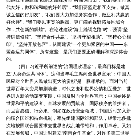
代友好，做和谐和睦的好邻居”，“我们要坚定相互支持，做真
诚互信的好朋友”，“我们要大力加强务实合作，做互利共赢的
好伙伴”，“我们要以更宽的胸襟、更广阔的视野拓展区域合
作，共创新的辉煌”。在论述建设“海上絲绸之路”时，强调“坚
持讲信修睦”、“坚持合作共赢”、“坚持守望相助”、“坚持心心相
印”、“坚持开放包容”，从而建设“一个更加紧密的中国——东
盟命运共同体”。所有这些，是我们更要正确理解和深深体会
的。
（四）习近平所阐述的“治国理政理念”，最高目标是建
立“人类命运共同体”。这和当年毛主席向全世界宣示“：中国人
民应对全世界人民做出更大的贡献”是一脈相承的。面对当前
世界百年大变局加剧演进，时代之变和世界疫情相互叠加，世
界进入新的动荡变革期，中国及时向全世界宣示：中国始终是
世界和平的建设者、全球发展的贡献者、国际秩序的维护者，
而且言必信、行必果。例如在政治安全领域，中国适时加入新
的联合国维和待命机制，率先组建国际维和部队，经常地多批
次地按照联合国要求去世界各战乱地带维和，作用卓著。又如
在发展领域，中国适时建立“南南合作基金”，对许多第三世界