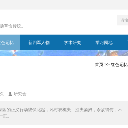
扬革命传统。
红色记忆
新四军人物
学术研究
学习园地
首页
>>
红色记忆
3次
研究会
家园的正义行动彼伏此起，凡村农樵夫、渔夫嫠妇，杀敌御侮，不
一页。