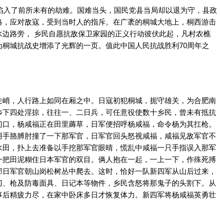
境陷入了前所未有的劫难。国难当头，国民党县当局却以退为守，县政
略，应对敌寇，受到当时人的指斥。在广袤的桐城大地上，桐西游击
水边路旁， 乡民自愿抗敌保卫家园的正义行动彼伏此起，凡村农樵
桐城抗战史增添了光辉的一页。值此中国人民抗战胜利70周年之
陡峭，人行路上如同在厢之中。日寇初犯桐城，扼守雄关，为合肥南
乡下四处淫掠，往往一、二日兵，可任意役使数十乡民，曾未有抵抗
门口，杨咸福正在田里薅草，日军便招呼杨咸福，命令杨为其扛枪。
用手胳膊肘撞了一下那军官，日军官回头怒视咸福，咸福见敌军官不
水田，扑上去准备以手挖那军官眼晴，慌乱中咸福一只手指误入那军
一把田泥糊住日本军官的双目。俩人抱在一起，一上一下，作殊死搏
那日军官朝山岗松树丛中爬去。这时，恰好一队新四军从山后过来，
刀、枪及防毒面具、日记本等物件，乡民含怒将那鬼子的头割下。从
事后精疲力尽，在家中卧床多日才恢复体力。新四军将杨咸福英勇壮