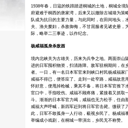
1938年春，日寇的铁蹄踏进桐城的土地，桐城全
府避难于桐西的唐家湾，后来又以撤除古城墙为策
队成为抗日的主要力量，与此同时，在田间地头，
夫、渔夫嫠妇，杀敌御侮，不甘屈服者见诸史册，为
际，略举二三事迹，以作纪念。
杨咸福孤身杀敌酋
境内北峡关为古雄关，历来为兵争之地。两面崇山
进的日军囤积物资，扫清路障。敌军驻桐期间，在
者。一日，有一名日本军官来到峡口村民杨咸福家
咸福不得已，便答应了。走到一处窄路，咸福故意
怀好意，便甩掉枪械，乘其不备，将日本军官推下
官口中，手指咬伤。咸福不顾疼痛，紧接着又抓取
斗。渐渐的日本军官力竭，咸福也无力松手，任由
咸福大声呼喊，新四军赶到将日军官击毙。缴获了
此，日军不敢孤身一人行动，藐视乡民了。杨咸福
举编成小戏剧，在桐城一带演出，乡民无不称赞。