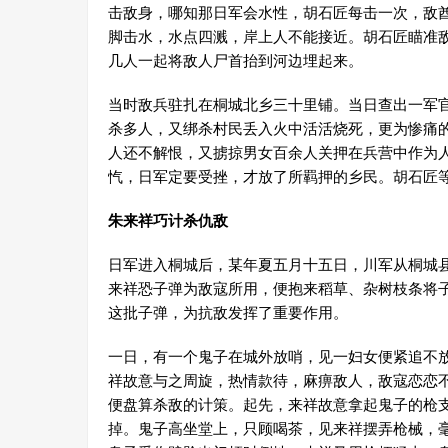
击敌身，哪知那日军会水性，胡石匠每击一次，敌
脚击水，水点四溅，岸上人不能接近。胡石匠瞄准
几人一起将敌人尸首抬到河边埋起来。
当时敌兵驻扎在桐城北乡三十里铺。当日查出一军
杀多人，又绑杀村民丢入火中活活烧死，更为惨痛
人还不解恨，又掳掠男女百余人关押在兵营中作为
忾，日军定要受挫，才放了所羁押的乡民。胡石匠
朱来祥巧计杀仇敌
日军进入桐城后，某年夏五月十五日，川军从桐城
来祥恐子弹为敌寇所用，便抱来稻草、杂树枝条将
这批子弹，为抗敌发挥了重要作用。
一日，有一个鬼子在城外放哨，见一妇女便紧追不
祥故意与之周旋，热情款待，麻痹敌人，敌寇恋恋
便盘算杀敌的计策。起先，来祥故意拿起鬼子的枪
掉。鬼子高坐堂上，只顾喝茶，见来祥摆弄枪械，