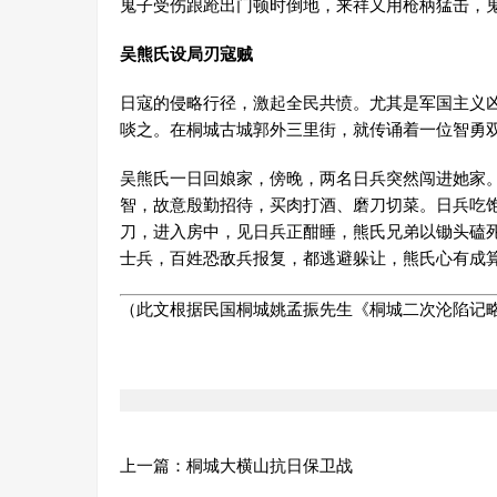
鬼子受伤踉跄出门顿时倒地，来祥又用枪柄猛击，
吴熊氏设局刃寇贼
日寇的侵略行径，激起全民共愤。尤其是军国主义
啖之。在桐城古城郭外三里街，就传诵着一位智勇
吴熊氏一日回娘家，傍晚，两名日兵突然闯进她家
智，故意殷勤招待，买肉打酒、磨刀切菜。日兵吃
刀，进入房中，见日兵正酣睡，熊氏兄弟以锄头磕
士兵，百姓恐敌兵报复，都逃避躲让，熊氏心有成
（此文根据民国桐城姚孟振先生《桐城二次沦陷记
上一篇：
桐城大横山抗日保卫战