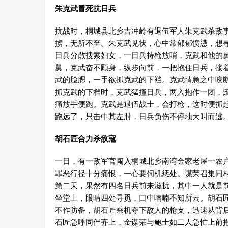
朱克武冒死抗日兵
抗战时，桐城县北乡吉冲岭有退伍军人朱克武杀敌
掳，无所不至。朱克武见状，心中常郁郁愤懑，想
日兵分散搜索妇女，一日兵持枪放哨，克武和他的
舅，克武奋不顾身，纵步向前，一把抱住日兵，接
武的脸腮，一手欲抓克武的下裆。克武情急之中咬
抓克武的下档时，克武猛撞日兵，两入抱作一团，
痛放手便跑。克武是退伍战士，会打枪，这时便抓
跑远了，只击中其左肘，日兵负伤不停地大叫而逃
胡石匠合力杀敌寇
一日，有一敌军官闯入桐城北乡南湾金家老屋一农
罪恶行径十分痛恨，一心要伺机惩处。谋荣召集同
第二天，果然有四名日兵前来滋扰，其中一人就是
坐堂上，眼晴四处寻觅，口中喃喃不知所云。胡石
不作防备，胡石匠乘机夺下敌人的枪支，迅速从背
石匠急呼同伴齐上，金谋荣与鲍士如二人急忙上前