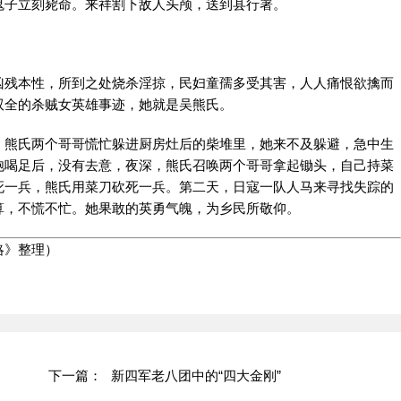
鬼子立刻毙命。来祥割下敌人头颅，送到县行署。
凶残本性，所到之处烧杀淫掠，民妇童孺多受其害，人人痛恨欲擒而
双全的杀贼女英雄事迹，她就是吴熊氏。
。熊氏两个哥哥慌忙躲进厨房灶后的柴堆里，她来不及躲避，急中生
饱喝足后，没有去意，夜深，熊氏召唤两个哥哥拿起锄头，自己持菜
死一兵，熊氏用菜刀砍死一兵。第二天，日寇一队人马来寻找失踪的
算，不慌不忙。她果敢的英勇气魄，为乡民所敬仰。
略》整理）
下一篇：
新四军老八团中的“四大金刚”