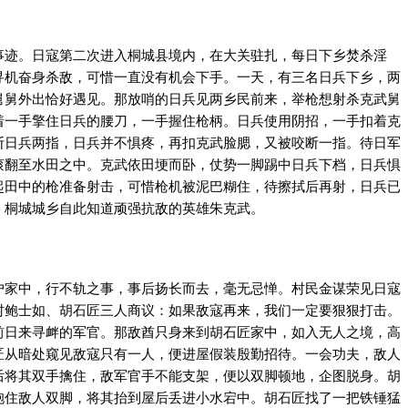
事迹。日寇第二次进入桐城县境内，在大关驻扎，每日下乡焚杀淫
寻机奋身杀敌，可惜一直没有机会下手。一天，有三名日兵下乡，两
舅舅外出恰好遇见。那放哨的日兵见两乡民前来，举枪想射杀克武舅
着一手擎住日兵的腰刀，一手握住枪柄。日兵使用阴招，一手扣着克
断日兵两指，日兵并不惧疼，再扣克武脸腮，又被咬断一指。待日军
滚翻至水田之中。克武依田埂而卧，仗势一脚踢中日兵下档，日兵惧
起田中的枪准备射击，可惜枪机被泥巴糊住，待擦拭后再射，日兵已
。桐城城乡自此知道顽强抗敌的英雄朱克武。
户家中，行不轨之事，事后扬长而去，毫无忌惮。村民金谋荣见日寇
村鲍士如、胡石匠三人商议：如果敌寇再来，我们一定要狠狠打击。
前日来寻衅的军官。那敌酋只身来到胡石匠家中，如入无人之境，高
匠从暗处窥见敌寇只有一人，便进屋假装殷勤招待。一会功夫，敌人
后将其双手擒住，敌军官手不能支架，便以双脚顿地，企图脱身。胡
抱住敌人双脚，将其抬到屋后丢进小水宕中。胡石匠找了一把铁锤猛