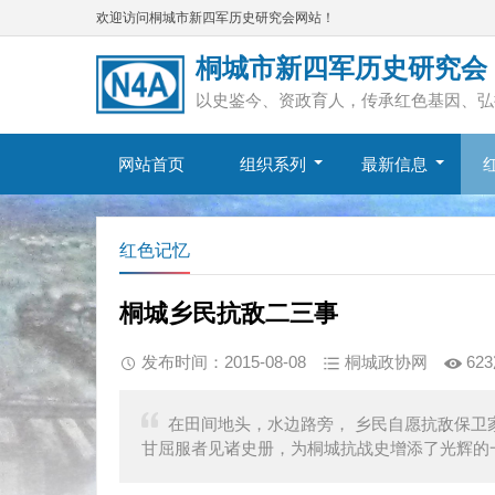
欢迎访问桐城市新四军历史研究会网站！
桐城市新四军历史研究会
以史鉴今、资政育人，传承红色基因、弘
网站首页
组织系列
最新信息
红色记忆
桐城乡民抗敌二三事
发布时间：2015-08-08
桐城政协网
62
在田间地头，水边路旁， 乡民自愿抗敌保卫
甘屈服者见诸史册，为桐城抗战史增添了光辉的