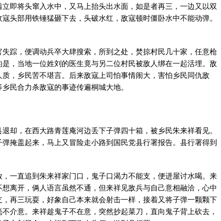
酋立即将头窜入水中，又马上抬头出水面，如是者再三，一边又以双
敌寇头部用铁锤猛砸下去，头破水红，敌寇顿时僵卧水中不能动弹。
官失踪，便调动兵卒大肆搜索，所到之处，焚掠村民几十家，任意枪
的是，当地一位姓刘的医生竟与另二位村民被敌人绑在一起活埋。敌
人质，乡民苦不堪言。后来敌寇上司怕事情闹大，害怕乡民同仇敌
等乡民合力杀敌寇的事迹传遍桐城大地。
县退却，在西大路青莲庵河边丢下子弹四十箱，被乡民朱来祥看见。
子弹掩盖起来，马上又冒险走小路到国民党县行署报告。县行署得到
放，一直追到朱来祥家门口，鬼子口渴力不能支，便进屋讨水喝。来
不想离开，俩人语言虽然不通，但来祥见敌兵与自己意相融洽，心中
支，再三玩耍，好象自己本来就会射击一样，接着又将子弹一颗颗下
毫不介意。来祥趁鬼子不在意，突然抄起菜刀，直向鬼子背上砍去，